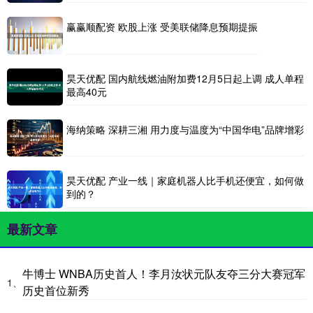
赢赢顺配资 欧股上涨 受美联储降息预期提振
昊天优配 国内航线燃油附加费12月5日起上调 成人单程
最高40元
海纳策略 深耕三湘 用力度与温度为“中国华电”品牌增彩
昊天优配 产业一线｜家庭机器人比手机还便宜，如何做
到的？
最新文章
牛博士 WNBA历史首人！李月汝状元队友夺三分大赛冠军
1、
历史首位新秀