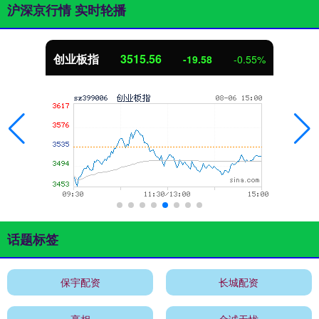
沪深京行情 实时轮播
创业板指
3515.56
-19.58
-0.55%
话题标签
保宇配资
长城配资
亮相
金诚无忧