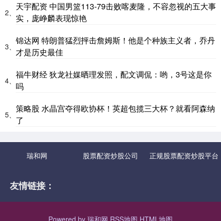
天宇配资 中国男篮113-79击败喀麦隆，不容忽视的五大事
2、
实，庞峥麟表现惊艳
锦达网 特朗普猛烈抨击詹姆斯！他是个种族主义者，乔丹
3、
才是历史最佳
福牛财经 狄龙社媒晒理发照，配文调侃：哟，3号这是你
4、
吗
策略股 水晶宫夺得欧协杯！英超包揽三大杯？就看阿森纳
5、
了
瑞和网
股票配资炒股公司
正规股票配资炒股平台
友情链接：
Powered by
瑞和网
RSS地图
HTML地图