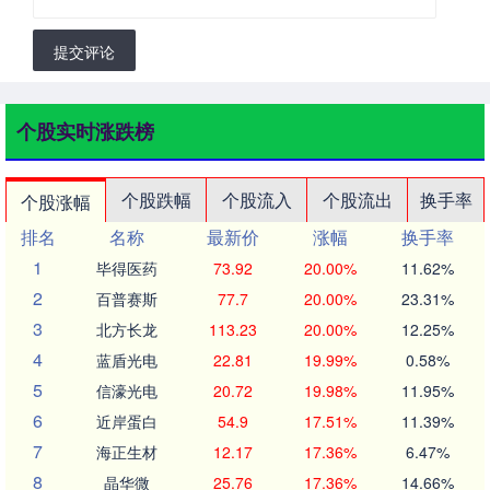
提交评论
个股实时涨跌榜
个股跌幅
个股流入
个股流出
换手率
个股涨幅
排名
名称
最新价
涨幅
换手率
1
毕得医药
73.92
20.00%
11.62%
2
百普赛斯
77.7
20.00%
23.31%
3
北方长龙
113.23
20.00%
12.25%
4
蓝盾光电
22.81
19.99%
0.58%
5
信濠光电
20.72
19.98%
11.95%
6
近岸蛋白
54.9
17.51%
11.39%
7
海正生材
12.17
17.36%
6.47%
8
晶华微
25.76
17.36%
14.66%