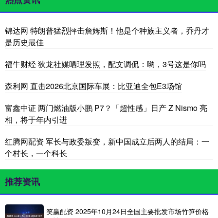
锦达网 特朗普猛烈抨击詹姆斯！他是个种族主义者，乔丹才
是历史最佳
福牛财经 狄龙社媒晒理发照，配文调侃：哟，3号这是你吗
森利网 直击2026北京国际车展：比亚迪全包E3场馆
富鑫中证 两门燃油版小鹏 P7？「超性感」日产 Z Nismo 亮
相，将于年内引进
红腾网配资 军长与政委叛变，新中国成立后两人的结局：一
个村长，一个科长
推荐资讯
笑赢配资 2025年10月24日全国主要批发市场竹笋价格