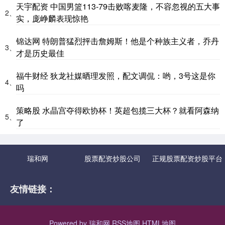
天宇配资 中国男篮113-79击败喀麦隆，不容忽视的五大事
2、
实，庞峥麟表现惊艳
锦达网 特朗普猛烈抨击詹姆斯！他是个种族主义者，乔丹
3、
才是历史最佳
福牛财经 狄龙社媒晒理发照，配文调侃：哟，3号这是你
4、
吗
策略股 水晶宫夺得欧协杯！英超包揽三大杯？就看阿森纳
5、
了
瑞和网
股票配资炒股公司
正规股票配资炒股平台
友情链接：
Powered by
瑞和网
RSS地图
HTML地图