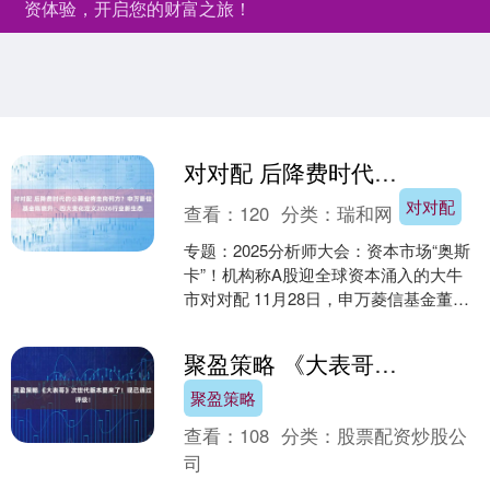
资体验，开启您的财富之旅！
对对配 后降费时代的公募业将走向何方？申万菱信基金陈晓升：四大变化定义2026行业新生态
对对配
查看：
120
分类：
瑞和网
专题：2025分析师大会：资本市场“奥斯
卡”！机构称A股迎全球资本涌入的大牛
市对对配 11月28日，申万菱信基金董事
长陈晓升在2025分析师大会上接受独家
访谈，....
聚盈策略 《大表哥》次世代版本要来了！现已通过评级！
聚盈策略
查看：
108
分类：
股票配资炒股公
司