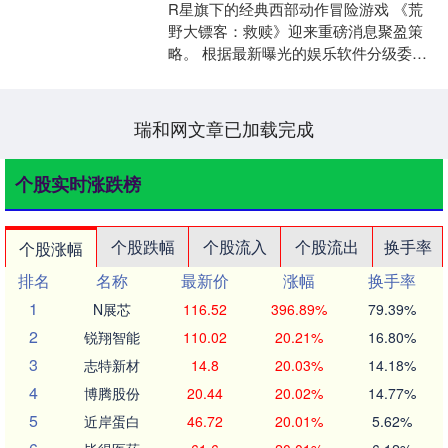
R星旗下的经典西部动作冒险游戏 《荒
野大镖客：救赎》迎来重磅消息聚盈策
略。 根据最新曝光的娱乐软件分级委员
会（ESRB）评级信息，该作已获得了面
向次世代主机的新....
瑞和网文章已加载完成
个股实时涨跌榜
个股跌幅
个股流入
个股流出
换手率
个股涨幅
排名
名称
最新价
涨幅
换手率
1
N展芯
116.52
396.89%
79.39%
2
锐翔智能
110.02
20.21%
16.80%
3
志特新材
14.8
20.03%
14.18%
4
博腾股份
20.44
20.02%
14.77%
5
近岸蛋白
46.72
20.01%
5.62%