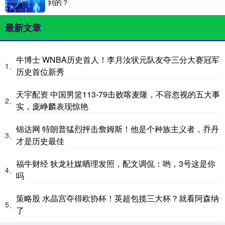
到的？
最新文章
牛博士 WNBA历史首人！李月汝状元队友夺三分大赛冠军
1、
历史首位新秀
天宇配资 中国男篮113-79击败喀麦隆，不容忽视的五大事
2、
实，庞峥麟表现惊艳
锦达网 特朗普猛烈抨击詹姆斯！他是个种族主义者，乔丹
3、
才是历史最佳
福牛财经 狄龙社媒晒理发照，配文调侃：哟，3号这是你
4、
吗
策略股 水晶宫夺得欧协杯！英超包揽三大杯？就看阿森纳
5、
了