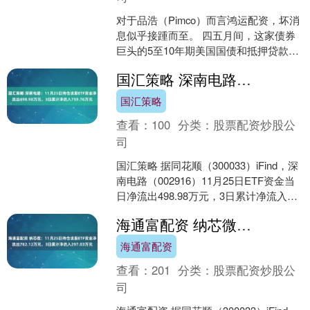
对于品浩（Pimco）而言鸿运配资，坏消
息似乎接踵而至。 四五月间，这家债券
巨头的5至10年期美国国债和抵押贷款头
寸遭受重创。先是美国总统唐纳德·特朗
国汇策略 深南电路：11月25日持仓该股ETF资金净流出498.98万元，3日累计净流入759.76万元
普的惩罚性....
国汇策略
查看：
100
分类：
股票配资炒股公
司
国汇策略 据同花顺（300033）iFind，深
南电路（002916）11月25日ETF资金当
日净流出498.98万元，3日累计净流入
759.76万元，5日累计....
海通富配资 纳芯微：11月25日持仓该股ETF资金净流出782.12万元，3日累计净流入297.03万元
海通富配资
查看：
201
分类：
股票配资炒股公
司