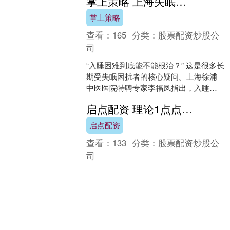
掌上策略 上海失眠医院——入睡困难能根治吗？中医调理的 3 个关键期要抓住
旅都在喊麦“抢人”维嘉资....
掌上策略
查看：
165
分类：
股票配资炒股公
司
“入睡困难到底能不能根治？” 这是很多长
期受失眠困扰者的核心疑问。上海徐浦
中医医院特聘专家李福凤指出，入睡困
难并非 “终身难题”，能否根治的关键在于
启点配资 理论1点点（344）
“是否抓住....
启点配资
查看：
133
分类：
股票配资炒股公
司
344：“创造出中国统一的新医学新药学”
来源：学习强国 发布于：北京市....
乾富策略 第一届湖南省舞蹈大赛决赛12月15日举行
乾富策略