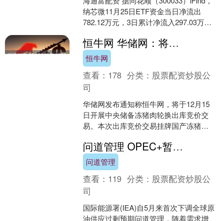
海通富配资 据同花顺（300033）iFind，
纳芯微11月25日ETF资金当日净流出
782.12万元，3日累计净流入297.03万
元，5日累计净流入1623.....
恒牛网 华储网：将于12月15日开展中央储备冻猪肉轮换出库竞价交易
恒牛网
查看：
178
分类：
股票配资炒股公
司
华储网发布通知称恒牛网，将于12月15
日开展中央储备冻猪肉轮换出库竞价交
易。本次出库竞价交易挂牌国产冻猪肉
20500吨。....
问道管理 OPEC+暂停增产、需求改善，IEA自5月来首度下调原油过剩预期
问道管理
查看：
119
分类：
股票配资炒股公
司
国际能源署(IEA)自5月来首次下调全球原
油供应过剩预期问道管理，随着需求增