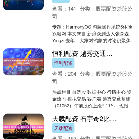
查看：
141
分类：
股票配资炒股公
司
专题：HarmonyOS 鸿蒙操作系统6体验
双融网 本文来自 新浪众测达人张森森
Yingzi 去年，大家对鸿蒙的讨论仍聚焦于
生态建设，而今，鸿蒙 6 已推送至近....
恒利配资 越秀交通基建午前涨超7% 拟收购山东秦滨高速85%股权
恒利配资
查看：
204
分类：
股票配资炒股公
司
热点栏目 自选股 数据中心 行情中心 资
金流向 模拟交易 客户端 越秀交通基建
（01052）午前股价上涨7.11%，现报
4.67港元恒利配资，成交额3020.9....
天载配资 石宇奇2比0横扫李诗沣 中国德比引爆赛场
天载配资
查看：
192
分类：
股票配资炒股公