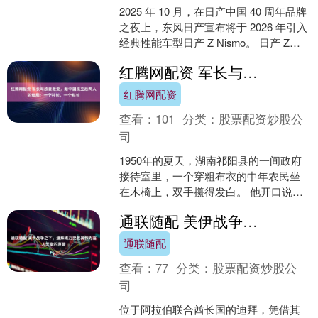
2025 年 10 月，在日产中国 40 周年品牌
之夜上，东风日产宣布将于 2026 年引入
经典性能车型日产 Z Nismo。 日产 Z
Nismo 是日产 Z....
红腾网配资 军长与政委叛变，新中国成立后两人的结局：一个村长，一个科长
红腾网配资
查看：
101
分类：
股票配资炒股公
司
1950年的夏天，湖南祁阳县的一间政府
接待室里，一个穿粗布衣的中年农民坐
在木椅上，双手攥得发白。 他开口说的
第一句话，让登记员愣在了原地。这个
通联随配 美伊战争之下，迪拜竭力挽救其作为富人天堂的声誉
人，是一位曾经统领....
通联随配
查看：
77
分类：
股票配资炒股公
司
位于阿拉伯联合酋长国的迪拜，凭借其