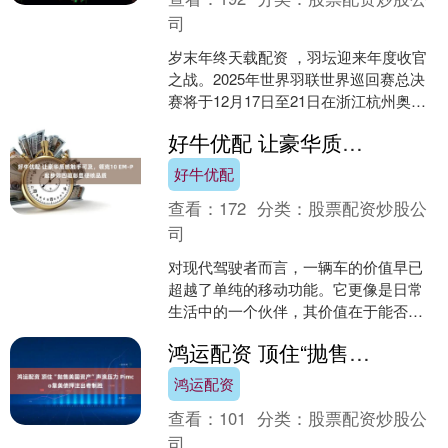
司
岁末年终天载配资 ，羽坛迎来年度收官
之战。2025年世界羽联世界巡回赛总决
赛将于12月17日至21日在浙江杭州奥体
中心体育馆举行。各单项世界排名前八
好牛优配 让豪华质感触手可及，领克10 EM-P起步即四驱彰显硬核品质
的顶尖高手将....
好牛优配
查看：
172
分类：
股票配资炒股公
司
对现代驾驶者而言，一辆车的价值早已
超越了单纯的移动功能。它更像是日常
生活中的一个伙伴，其价值在于能否在
各种场景下提供可靠的支持和积极的互
鸿运配资 顶住“抛售美国资产”声浪压力 Pimco靠美债押注出奇制胜
动。这种互动并非指花哨的....
鸿运配资
查看：
101
分类：
股票配资炒股公
司