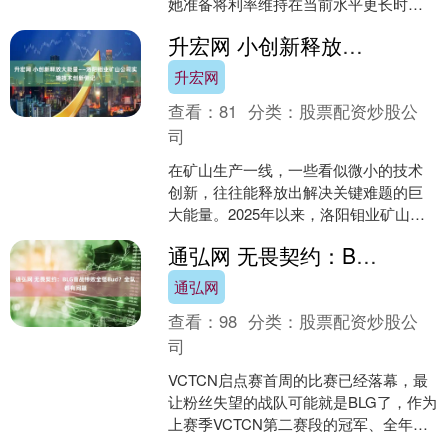
她准备将利率维持在当前水平更长时
间，以确保通胀预期得到控制。 在本周
升宏网 小创新释放大能量——洛阳钼业矿山公司实施技术创新侧记
报告显示英....
升宏网
查看：
81
分类：
股票配资炒股公
司
在矿山生产一线，一些看似微小的技术
创新，往往能释放出解决关键难题的巨
大能量。2025年以来，洛阳钼业矿山公
司聚焦爆破作业、安全环保、机械电
通弘网 无畏契约：BLG首战惨败全怪Bud？全队都有问题
气、生产经营等环节，推....
通弘网
查看：
98
分类：
股票配资炒股公
司
VCTCN启点赛首周的比赛已经落幕，最
让粉丝失望的战队可能就是BLG了，作为
上赛季VCTCN第二赛段的冠军、全年战
绩最好的战队，BLG两局比赛中的发挥都