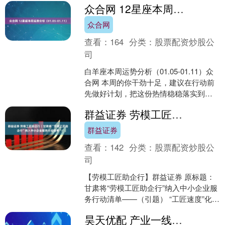
众合网 12星座本周运势分析（01.05-01.11）
不理想，....
众合网
查看：
164
分类：
股票配资炒股公
司
白羊座本周运势分析（01.05-01.11）众
合网 本周的你干劲十足，建议在行动前
先做好计划，把这份热情稳稳落实到具
体事情上，效率会更高。 感情方面，单
群益证券 劳模工匠助企行｜甘肃将“劳模工匠助企行”纳入中小企业服务行动清单
身的你可....
群益证券
查看：
142
分类：
股票配资炒股公
司
【劳模工匠助企行】群益证券 原标题：
甘肃将“劳模工匠助企行”纳入中小企业服
务行动清单——（引题） “工匠速度”化解
企业燃眉之急（主题） 本报记者 康劲 深
昊天优配 产业一线｜家庭机器人比手机还便宜，如何做到的？
夜11....