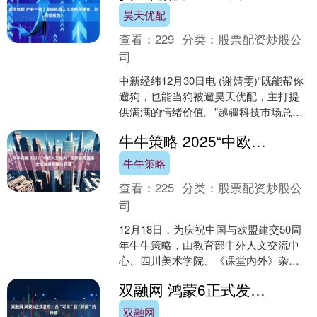
昊天优配
查看：
229
分类：
股票配资炒股公
司
中新经纬12月30日电 (谢婧雯)“既能帮你
遛狗，也能当狗被遛昊天优配，主打提
供满满的情绪价值。”越疆科技市场总监
谢凯旋介绍Rover X1时说。 近期，被称
牛牛策略 2025“中欧人文班列”世界最美童画全球首展在重庆启幕
为....
牛牛策略
查看：
225
分类：
股票配资炒股公
司
12月18日，为庆祝中国与欧盟建交50周
年牛牛策略，由教育部中外人文交流中
心、四川美术学院、《课堂内外》杂志
社联合主办的2025“中欧人文班列”世界最
双融网 鸿蒙6正式发布：从“可用”到“好用”的跨越
美童画全球....
双融网