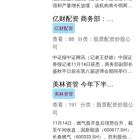
强和产量增长放缓，该机构将今明两年
的过剩幅度双双下调。 12月11日，IEA
亿财配资 商务部：自贸试验区将继续以制度创新赋能西部和沿边地区开发开放
将202....
亿财配资
查看：
88
分类：
股票配资炒股公
司
中证报中证网讯（记者王舒嫄）中国证
券报记者11月14日获悉，商务部副部长
盛秋平日前在第八届进博会期间举行
的“投资中国”自贸试验区专场推介活动上
美林资管 今年下半年首场寒潮来袭，燃气板块多股涨停
表示，自贸试验区是....
美林资管
查看：
191
分类：
股票配资炒股公
司
11月14日，燃气股开盘后强势拉升，截
至午间收盘，国新能源（600617.SH）、
长春燃气（600333.SH）、胜利股份