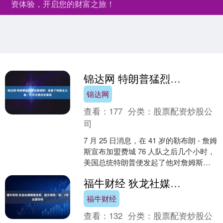
资体验，开启您的财富之旅！
锦达网 特朗普猛烈抨击詹姆斯！他是个种族主义者，乔丹才是历史最佳
锦达网
查看：
177
分类：
股票配资炒股公
司
7 月 25 日消息，在 41 岁的勒布朗 - 詹姆
斯宣布加盟费城 76 人队之后几个小时，
美国总统特朗普便发起了他对詹姆斯的
公开攻击。 詹姆斯在周五的一份长篇....
福牛财经 狄龙社媒晒理发照，配文调侃：哟，3号这是你吗
福牛财经
查看：
132
分类：
股票配资炒股公