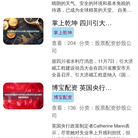
晴朗的天气、安全的环境和基本免税的
待遇，已成为全球精英的天堂。 自美伊
战争爆发以来，其安全声誉已遭受重
掌上乾坤 四川引大济岷工程建设正式启动
创。 甚至在伊朗战争之前....
掌上乾坤
查看：
204
分类：
股票配资炒股公
司
据四川省水利厅消息，11月7日，引大济
岷工程建设动员大会在四川省雅安市天
全县召开。引大济岷工程是纳入《国家
水网建设规划纲要》《成渝地区双城经
博宝配资 英国央行的Mann主张按兵不动以确保通胀预期受控
济圈建设规划纲要》的....
博宝配资
查看：
136
分类：
股票配资炒股公
司
英国央行政策制定者Catherine Mann表
示，尽管她对失业率上升感到担忧，但