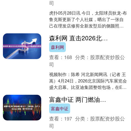
司
虎扑05月28日讯 今日，太阳球员狄龙-布
鲁克斯更新了个人社媒，晒出了一张自
己在理发店修剪全新发型后的侧颜照
片。 狄龙在配文写道：“哟，3号，这是
森利网 直击2026北京国际车展：比亚迪全包E3场馆
你吗？” 狄龙....
森利网
查看：
168
分类：
股票配资炒股公
司
视频制作：陈希 河北新闻网讯（记者 王
嵩）4月24日，2026北京国际汽车展览会
盛大启幕。比亚迪集团整馆包场，在E3
馆打造品牌独立展区。王朝｜海洋、方
富鑫中证 两门燃油版小鹏 P7？「超性感」日产 Z Nismo 亮相，将于年内引进
程豹、腾势....
富鑫中证
查看：
197
分类：
股票配资炒股公
司