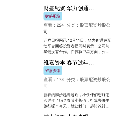
（000407.SZ）多股涨停，首华燃....
财盛配资 华力创通：公司与星链没有合作
财盛配资
查看：
224
分类：
股票配资炒股公
司
证券日报网讯 12月11日，华力创通在互
动平台回答投资者提问时表示，公司与
星链没有合作。在低轨卫星方面，公司
与国内较大的低轨卫星星座保持密切联
维嘉资本 春节过年，如果只能选一个城市旅行，我建议你来厦门
系。 （文章来源：....
维嘉资本
查看：
173
分类：
股票配资炒股公
司
新春的脚步越走越近，小伙伴们想好怎
么过年了吗？春节小长假，打算去哪里
旅行呢？今天，就让我们一起讨论讨论
过年期间出游的大事吧。如今，各地文