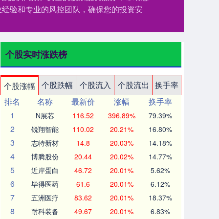
业经验和专业的风控团队，确保您的投资安
个股实时涨跌榜
个股跌幅
个股流入
个股流出
换手率
个股涨幅
排名
名称
最新价
涨幅
换手率
1
N展芯
116.52
396.89%
79.39%
2
锐翔智能
110.02
20.21%
16.80%
3
志特新材
14.8
20.03%
14.18%
4
博腾股份
20.44
20.02%
14.77%
5
近岸蛋白
46.72
20.01%
5.62%
6
毕得医药
61.6
20.01%
6.12%
7
五洲医疗
83.62
20.01%
18.37%
8
耐科装备
49.67
20.01%
6.83%