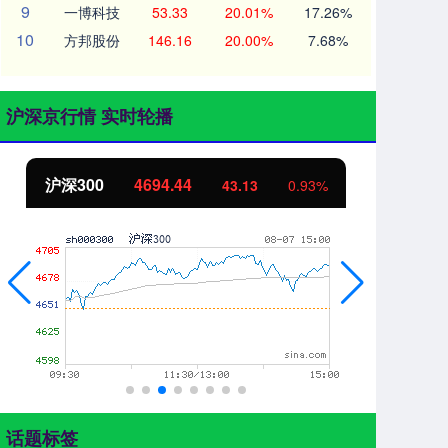
9
一博科技
53.33
20.01%
17.26%
10
方邦股份
146.16
20.00%
7.68%
沪深京行情 实时轮播
北证50
1134.24
创
11.37
1.01%
话题标签