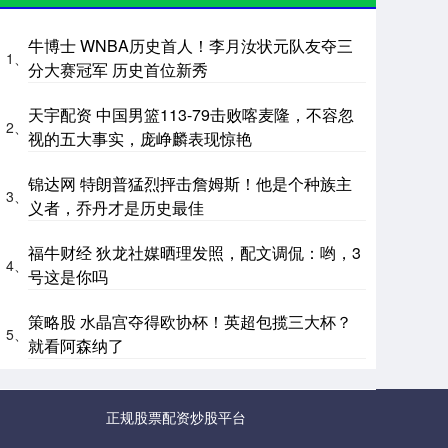
牛博士 WNBA历史首人！李月汝状元队友夺三
1、
分大赛冠军 历史首位新秀
天宇配资 中国男篮113-79击败喀麦隆，不容忽
2、
视的五大事实，庞峥麟表现惊艳
锦达网 特朗普猛烈抨击詹姆斯！他是个种族主
3、
义者，乔丹才是历史最佳
福牛财经 狄龙社媒晒理发照，配文调侃：哟，3
4、
号这是你吗
策略股 水晶宫夺得欧协杯！英超包揽三大杯？
5、
就看阿森纳了
正规股票配资炒股平台