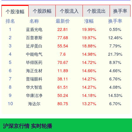
个股跌幅
个股流入
个股流出
换手率
个股涨幅
排名
名称
最新价
涨幅
换手率
1
蓝盾光电
22.81
19.99%
0.55%
2
百普赛斯
77.68
19.97%
12.46%
3
近岸蛋白
55.54
18.88%
7.79%
4
中能电气
7.6
14.98%
21.79%
5
毕得医药
70.67
14.72%
8.97%
6
海正生材
11.89
14.66%
4.66%
7
普瑞眼科
38.11
14.27%
6.76%
8
华大智造
61.51
14.27%
4.08%
9
华康洁净
50.24
14.18%
14.53%
10
海达尔
80.75
13.27%
6.70%
沪深京行情 实时轮播