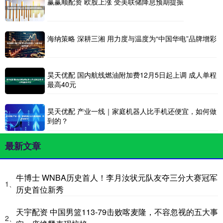
赢赢顺配资 欧股上涨 受美联储降息预期提振
海纳策略 深耕三湘 用力度与温度为“中国华电”品牌增彩
昊天优配 国内航线燃油附加费12月5日起上调 成人单程
最高40元
昊天优配 产业一线｜家庭机器人比手机还便宜，如何做
到的？
最新文章
牛博士 WNBA历史首人！李月汝状元队友夺三分大赛冠军
1、
历史首位新秀
天宇配资 中国男篮113-79击败喀麦隆，不容忽视的五大事
2、