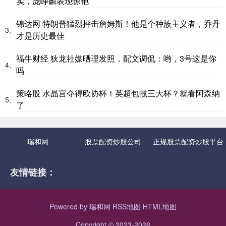
实，庞峥麟表现惊艳
锦达网 特朗普猛烈抨击詹姆斯！他是个种族主义者，乔丹
3、
才是历史最佳
福牛财经 狄龙社媒晒理发照，配文调侃：哟，3号这是你
4、
吗
策略股 水晶宫夺得欧协杯！英超包揽三大杯？就看阿森纳
5、
了
瑞和网
股票配资炒股公司
正规股票配资炒股平台
友情链接：
Powered by
瑞和网
RSS地图
HTML地图
Copyright
© 2023-2026