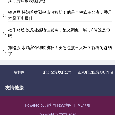
实，庞峥麟表现惊艳
锦达网 特朗普猛烈抨击詹姆斯！他是个种族主义者，乔丹
3、
才是历史最佳
福牛财经 狄龙社媒晒理发照，配文调侃：哟，3号这是你
4、
吗
策略股 水晶宫夺得欧协杯！英超包揽三大杯？就看阿森纳
5、
了
瑞和网
股票配资炒股公司
正规股票配资炒股平台
友情链接：
Powered by
瑞和网
RSS地图
HTML地图
Copyright
© 2023-2026