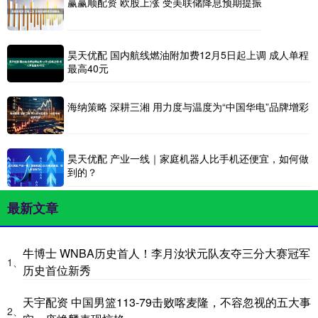
赢赢顺配资 欧股上涨 受美联储降息预期提振
昊天优配 国内航线燃油附加费12月5日起上调 成人单程
最高40元
海纳策略 深耕三湘 用力度与温度为“中国华电”品牌增彩
昊天优配 产业一线｜家庭机器人比手机还便宜，如何做
到的？
最新文章
牛博士 WNBA历史首人！李月汝状元队友夺三分大赛冠军
1、
历史首位新秀
天宇配资 中国男篮113-79击败喀麦隆，不容忽视的五大事
2、