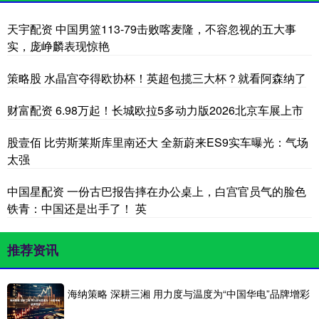
天宇配资 中国男篮113-79击败喀麦隆，不容忽视的五大事
实，庞峥麟表现惊艳
策略股 水晶宫夺得欧协杯！英超包揽三大杯？就看阿森纳了
财富配资 6.98万起！长城欧拉5多动力版2026北京车展上市
股壹佰 比劳斯莱斯库里南还大 全新蔚来ES9实车曝光：气场
太强
中国星配资 一份古巴报告摔在办公桌上，白宫官员气的脸色
铁青：中国还是出手了！ 英
推荐资讯
海纳策略 深耕三湘 用力度与温度为“中国华电”品牌增彩