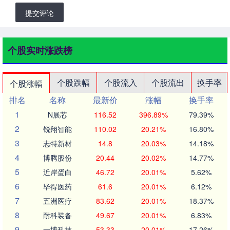
提交评论
个股实时涨跌榜
个股跌幅
个股流入
个股流出
换手率
个股涨幅
排名
名称
最新价
涨幅
换手率
1
N展芯
116.52
396.89%
79.39%
2
锐翔智能
110.02
20.21%
16.80%
3
志特新材
14.8
20.03%
14.18%
4
博腾股份
20.44
20.02%
14.77%
5
近岸蛋白
46.72
20.01%
5.62%
6
毕得医药
61.6
20.01%
6.12%
7
五洲医疗
83.62
20.01%
18.37%
8
耐科装备
49.67
20.01%
6.83%
9
一博科技
53.33
20.01%
17.26%