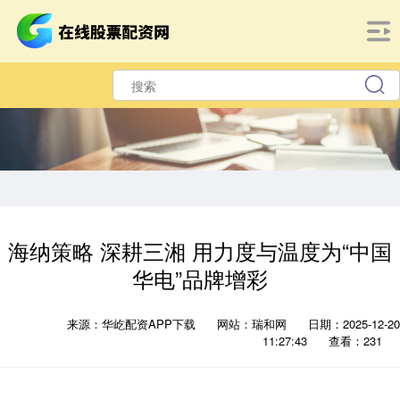
海纳策略 深耕三湘 用力度与温度为“中国
华电”品牌增彩
来源：华屹配资APP下载
网站：瑞和网
日期：2025-12-20
11:27:43
查看：231