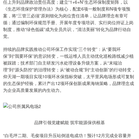
任上升到品牌政治责任高度；建立“1+6+N”生态环保制度矩阵，以
《生态环境保护管理办法》为核心，配套6项一般制度和N项专项预
案，将“三管三必须”原则细化为岗位责任清单，让品牌理念有章可
循；通过编制环保规范手册、开展年度专项培训、实行岗位持证上岗
制度，推动“绿色低碳”成为全员共识，“清洁美丽”转化为品牌行动自
觉。
持续的品牌实践推动公司环保工作实现“三个转变”：从“要我环
保”到“我要环保”的意识转变，一线运维人员主动优化巡检路线减少植
被踩踏；技术部门自主研发污水处理设备升级方案，从“末端治
理”到“源头防控”的治理转变；从“被动合规”到“主动创新”的行动转变，
仰天湖一期项目实现10项环水保指标突破，太平里风电场形成可复制
的生态保护经验，累计产出12项环保创新成果海纳策略，品牌理念成
为企业高质量发展的内生动力。
品牌引领党建赋能 筑牢能源保供根基
“白毛坪二期、毛俊项目升压站倒送电成功！预计12月完成全容量并