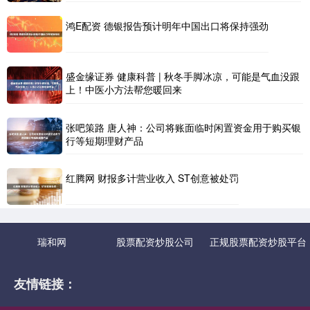
鸿E配资 德银报告预计明年中国出口将保持强劲
盛金缘证券 健康科普 | 秋冬手脚冰凉，可能是气血没跟
上！中医小方法帮您暖回来
张吧策路 唐人神：公司将账面临时闲置资金用于购买银
行等短期理财产品
红腾网 财报多计营业收入 ST创意被处罚
瑞和网
股票配资炒股公司
正规股票配资炒股平台
友情链接：