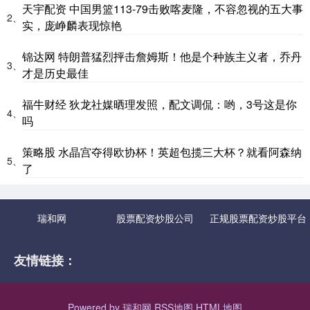
天宇配资 中国男篮113-79击败喀麦隆，不容忽视的五大事
2、
实，庞峥麟表现惊艳
锦达网 特朗普猛烈抨击詹姆斯！他是个种族主义者，乔丹
3、
才是历史最佳
福牛财经 狄龙社媒晒理发照，配文调侃：哟，3号这是你
4、
吗
策略股 水晶宫夺得欧协杯！英超包揽三大杯？就看阿森纳
5、
了
瑞和网
股票配资炒股公司
正规股票配资炒股平台
友情链接：
Powered by
瑞和网
RSS地图
HTML地图