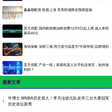
赢赢顺配资 欧股上涨 受美联储降息预期提振
昊天优配 国内航线燃油附加费12月5日起上调 成人单程
最高40元
海纳策略 深耕三湘 用力度与温度为“中国华电”品牌增彩
昊天优配 产业一线｜家庭机器人比手机还便宜，如何做
到的？
最新文章
牛博士 WNBA历史首人！李月汝状元队友夺三分大赛冠军
1、
历史首位新秀