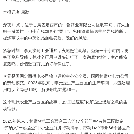
本报记者 康劲
深夜11点，位于甘肃省定西市的中鲁药业有限公司提取车间，灯火通
明一派繁忙，但生产线却意外“罢工”。密闭管道输送带的导线烧断，
提炼萃取中的中药饮品面临变质、发酵的风险。
紧急时刻，李元接到工会通知，火速赶往现场。短短一个小时内，更
换了烧焦导线，并对全厂用电设备进行了一次彻底“体检”，生产线恢
复轰鸣，价值数百万元的订单保住了。
李元是国网定西供电公司输电运检中心安全员、国网甘肃省电力公司
的劳动模范。2025年以来，李元走进产业园区的生产车间，排查处理
用电安全隐患18次，解决用电难题26件。
这个现代农业产业园区的故事，是“工匠速度”化解企业燃眉之急的生
动缩影。
2025年以来，甘肃省总工会联合工信等17个部门将“劳模工匠助企
行”纳入“一起益企”中小企业服务行动清单，带动14个市州86个县区总