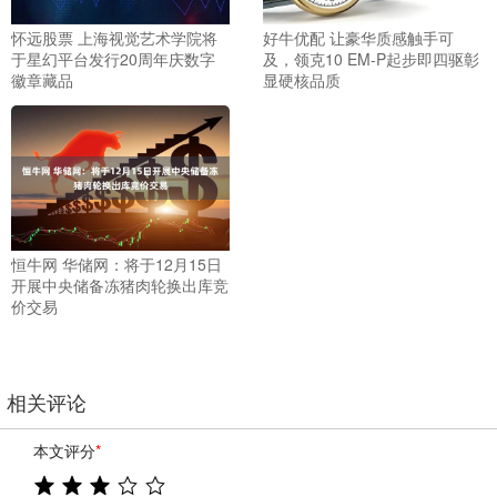
怀远股票 上海视觉艺术学院将
好牛优配 让豪华质感触手可
于星幻平台发行20周年庆数字
及，领克10 EM-P起步即四驱彰
徽章藏品
显硬核品质
恒牛网 华储网：将于12月15日
开展中央储备冻猪肉轮换出库竞
价交易
相关评论
本文评分
*