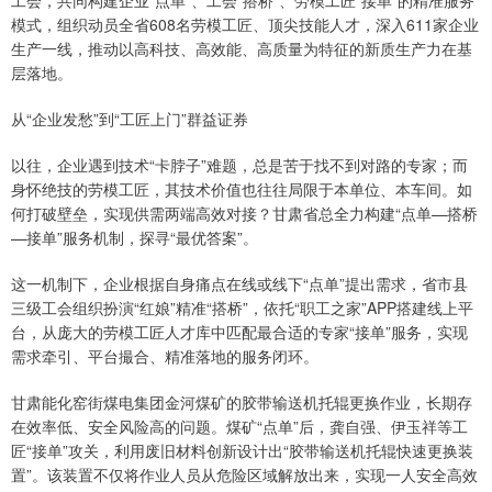
工会，共同构建企业“点单”、工会“搭桥”、劳模工匠“接单”的精准服务
模式，组织动员全省608名劳模工匠、顶尖技能人才，深入611家企业
生产一线，推动以高科技、高效能、高质量为特征的新质生产力在基
层落地。
从“企业发愁”到“工匠上门”群益证券
以往，企业遇到技术“卡脖子”难题，总是苦于找不到对路的专家；而
身怀绝技的劳模工匠，其技术价值也往往局限于本单位、本车间。如
何打破壁垒，实现供需两端高效对接？甘肃省总全力构建“点单—搭桥
—接单”服务机制，探寻“最优答案”。
这一机制下，企业根据自身痛点在线或线下“点单”提出需求，省市县
三级工会组织扮演“红娘”精准“搭桥”，依托“职工之家”APP搭建线上平
台，从庞大的劳模工匠人才库中匹配最合适的专家“接单”服务，实现
需求牵引、平台撮合、精准落地的服务闭环。
甘肃能化窑街煤电集团金河煤矿的胶带输送机托辊更换作业，长期存
在效率低、安全风险高的问题。煤矿“点单”后，龚自强、伊玉祥等工
匠“接单”攻关，利用废旧材料创新设计出“胶带输送机托辊快速更换装
置”。该装置不仅将作业人员从危险区域解放出来，实现一人安全高效