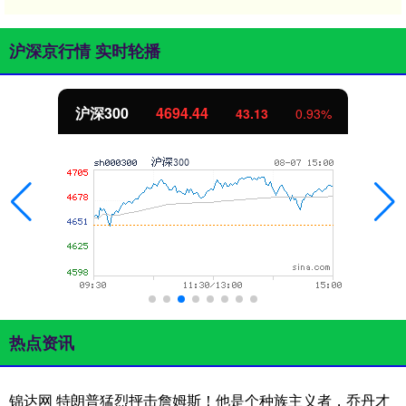
沪深京行情 实时轮播
沪深300
4694.44
43.13
0.93%
热点资讯
锦达网 特朗普猛烈抨击詹姆斯！他是个种族主义者，乔丹才