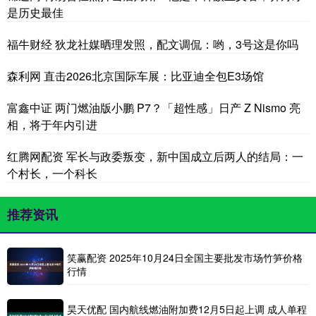
是历史最佳
福牛财经 狄龙社媒晒理发照，配文调侃：哟，3号这是你吗
森利网 直击2026北京国际车展：比亚迪全包E3场馆
富鑫中证 两门燃油版小鹏 P7？「超性感」日产 Z Nismo 亮
相，将于年内引进
红腾网配资 军长与政委叛变，新中国成立后两人的结局：一
个村长，一个科长
推荐资讯
笑赢配资 2025年10月24日全国主要批发市场竹笋价格
行情
昊天优配 国内航线燃油附加费12月5日起上调 成人单程