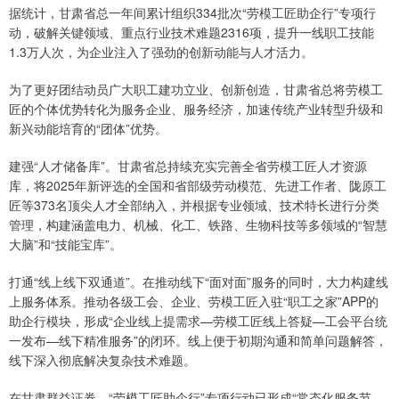
据统计，甘肃省总一年间累计组织334批次“劳模工匠助企行”专项行
动，破解关键领域、重点行业技术难题2316项，提升一线职工技能
1.3万人次，为企业注入了强劲的创新动能与人才活力。
为了更好团结动员广大职工建功立业、创新创造，甘肃省总将劳模工
匠的个体优势转化为服务企业、服务经济，加速传统产业转型升级和
新兴动能培育的“团体”优势。
建强“人才储备库”。甘肃省总持续充实完善全省劳模工匠人才资源
库，将2025年新评选的全国和省部级劳动模范、先进工作者、陇原工
匠等373名顶尖人才全部纳入，并根据专业领域、技术特长进行分类
管理，构建涵盖电力、机械、化工、铁路、生物科技等多领域的“智慧
大脑”和“技能宝库”。
打通“线上线下双通道”。在推动线下“面对面”服务的同时，大力构建线
上服务体系。推动各级工会、企业、劳模工匠入驻“职工之家”APP的
助企行模块，形成“企业线上提需求—劳模工匠线上答疑—工会平台统
一发布—线下精准服务”的闭环。线上便于初期沟通和简单问题解答，
线下深入彻底解决复杂技术难题。
在甘肃群益证券，“劳模工匠助企行”专项行动已形成“常态化服务节