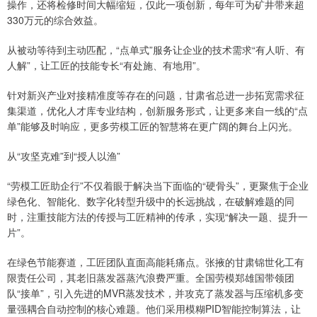
操作，还将检修时间大幅缩短，仅此一项创新，每年可为矿井带来超
330万元的综合效益。
从被动等待到主动匹配，“点单式”服务让企业的技术需求“有人听、有
人解”，让工匠的技能专长“有处施、有地用”。
针对新兴产业对接精准度等存在的问题，甘肃省总进一步拓宽需求征
集渠道，优化人才库专业结构，创新服务形式，让更多来自一线的“点
单”能够及时响应，更多劳模工匠的智慧将在更广阔的舞台上闪光。
从“攻坚克难”到“授人以渔”
“劳模工匠助企行”不仅着眼于解决当下面临的“硬骨头”，更聚焦于企业
绿色化、智能化、数字化转型升级中的长远挑战，在破解难题的同
时，注重技能方法的传授与工匠精神的传承，实现“解决一题、提升一
片”。
在绿色节能赛道，工匠团队直面高能耗痛点。张掖的甘肃锦世化工有
限责任公司，其老旧蒸发器蒸汽浪费严重。全国劳模郑雄国带领团
队“接单”，引入先进的MVR蒸发技术，并攻克了蒸发器与压缩机多变
量强耦合自动控制的核心难题。他们采用模糊PID智能控制算法，让