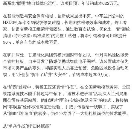
新系统“聪明”地自我优化运行。该项目预计年节约成本622万元。
在智能制造与安全保障领域，创新成果层出不穷。中车兰州公司的
HXD3机车牵引销裂纹修复难题，长期困扰检修效率和成本。焊工专
家、甘肃省劳模王继荣带领团队，通过数百次试验，优化出一套“裂纹
清理+特种焊接+精准温控”的完整工艺包，将牵引销检修可用率提升
96%，单台车节约成本数万元。
在矿井深处，甘肃能化集团劳模张国财带领团队，针对高风险区域安
全管控短板，自主研发了防爆便携式智能电子围栏。该装置成本仅为
市场同类产品的零头，却能实现人员靠近预警、危险区域设备自动闭
锁，用“小创新”筑牢了矿井“大安全”，节约成本超200万元。
在“解题”过程中，劳模工匠还真情“传艺”。在全国劳动模范黄涛、全国
铁路系统技术能手韩超等带领下，“送技术进班组”活动深入兰州局集
团公司各基层站段。他们通过“理论+实操+绝活分享”的模式，将接触
网“零误差”检修标准等宝贵经验，手把手传授给一线职工，实现了
从“输血”到“造血”的转变，为企业培养了一大批扎根岗位的技术能手。
从“单兵作战”到“团体赋能”