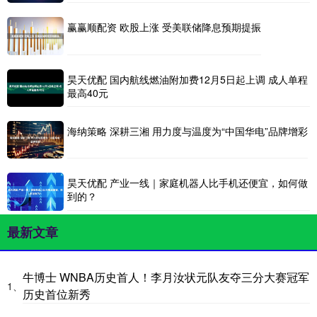
赢赢顺配资 欧股上涨 受美联储降息预期提振
昊天优配 国内航线燃油附加费12月5日起上调 成人单程
最高40元
海纳策略 深耕三湘 用力度与温度为“中国华电”品牌增彩
昊天优配 产业一线｜家庭机器人比手机还便宜，如何做
到的？
最新文章
牛博士 WNBA历史首人！李月汝状元队友夺三分大赛冠军
1、
历史首位新秀