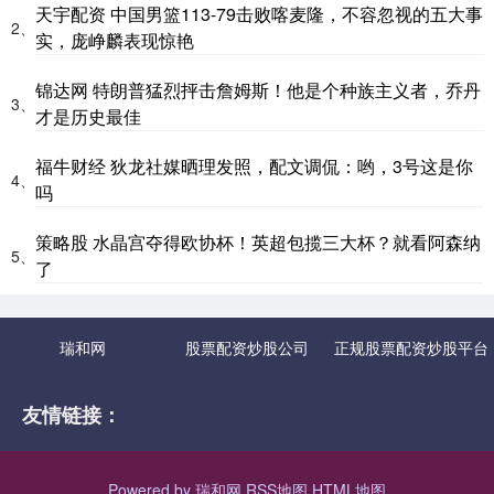
天宇配资 中国男篮113-79击败喀麦隆，不容忽视的五大事
2、
实，庞峥麟表现惊艳
锦达网 特朗普猛烈抨击詹姆斯！他是个种族主义者，乔丹
3、
才是历史最佳
福牛财经 狄龙社媒晒理发照，配文调侃：哟，3号这是你
4、
吗
策略股 水晶宫夺得欧协杯！英超包揽三大杯？就看阿森纳
5、
了
瑞和网
股票配资炒股公司
正规股票配资炒股平台
友情链接：
Powered by
瑞和网
RSS地图
HTML地图