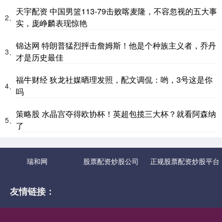
天宇配资 中国男篮113-79击败喀麦隆，不容忽视的五大事
2、
实，庞峥麟表现惊艳
锦达网 特朗普猛烈抨击詹姆斯！他是个种族主义者，乔丹
3、
才是历史最佳
福牛财经 狄龙社媒晒理发照，配文调侃：哟，3号这是你
4、
吗
策略股 水晶宫夺得欧协杯！英超包揽三大杯？就看阿森纳
5、
了
瑞和网
股票配资炒股公司
正规股票配资炒股平台
友情链接：