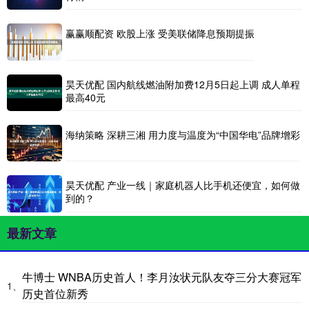
赢赢顺配资 欧股上涨 受美联储降息预期提振
昊天优配 国内航线燃油附加费12月5日起上调 成人单程
最高40元
海纳策略 深耕三湘 用力度与温度为“中国华电”品牌增彩
昊天优配 产业一线｜家庭机器人比手机还便宜，如何做
到的？
最新文章
牛博士 WNBA历史首人！李月汝状元队友夺三分大赛冠军
1、
历史首位新秀