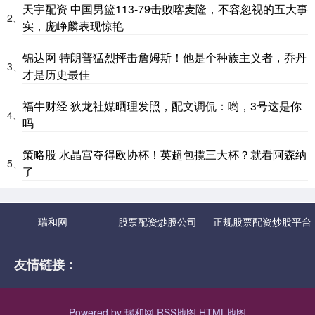
天宇配资 中国男篮113-79击败喀麦隆，不容忽视的五大事
2、
实，庞峥麟表现惊艳
锦达网 特朗普猛烈抨击詹姆斯！他是个种族主义者，乔丹
3、
才是历史最佳
福牛财经 狄龙社媒晒理发照，配文调侃：哟，3号这是你
4、
吗
策略股 水晶宫夺得欧协杯！英超包揽三大杯？就看阿森纳
5、
了
瑞和网
股票配资炒股公司
正规股票配资炒股平台
友情链接：
Powered by
瑞和网
RSS地图
HTML地图