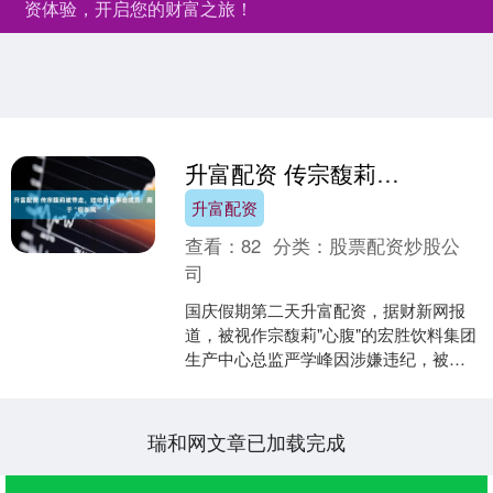
资体验，开启您的财富之旅！
升富配资 传宗馥莉被带走，娃哈哈董事会成员：属于“假新闻”
升富配资
查看：
82
分类：
股票配资炒股公
司
国庆假期第二天升富配资，据财新网报
道，被视作宗馥莉"心腹"的宏胜饮料集团
生产中心总监严学峰因涉嫌违纪，被杭
州市上城区纪律检查委员会立案审查。
杭州坊间甚至传出宗....
瑞和网文章已加载完成