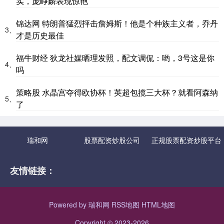
实，庞峥麟表现惊艳
锦达网 特朗普猛烈抨击詹姆斯！他是个种族主义者，乔丹
3、
才是历史最佳
福牛财经 狄龙社媒晒理发照，配文调侃：哟，3号这是你
4、
吗
策略股 水晶宫夺得欧协杯！英超包揽三大杯？就看阿森纳
5、
了
瑞和网
股票配资炒股公司
正规股票配资炒股平台
友情链接：
Powered by
瑞和网
RSS地图
HTML地图
Copyright
© 2023-2026