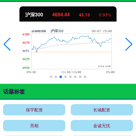
沪深300
4694.44
43.13
0.93%
话题标签
保宇配资
长城配资
亮相
金诚无忧