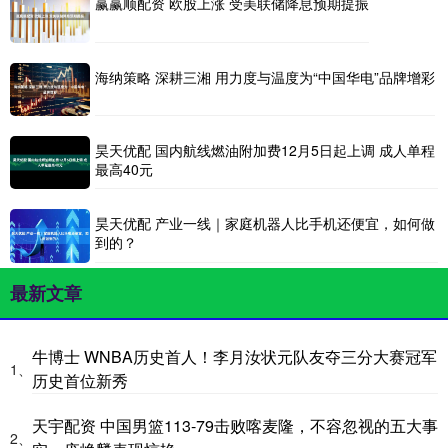
赢赢顺配资 欧股上涨 受美联储降息预期提振
海纳策略 深耕三湘 用力度与温度为“中国华电”品牌增彩
昊天优配 国内航线燃油附加费12月5日起上调 成人单程
最高40元
昊天优配 产业一线｜家庭机器人比手机还便宜，如何做
到的？
最新文章
牛博士 WNBA历史首人！李月汝状元队友夺三分大赛冠军
1、
历史首位新秀
天宇配资 中国男篮113-79击败喀麦隆，不容忽视的五大事
2、