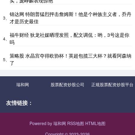
实，庞峥麟表现惊艳
锦达网 特朗普猛烈抨击詹姆斯！他是个种族主义者，乔丹
3、
才是历史最佳
福牛财经 狄龙社媒晒理发照，配文调侃：哟，3号这是你
4、
吗
策略股 水晶宫夺得欧协杯！英超包揽三大杯？就看阿森纳
5、
了
瑞和网
股票配资炒股公司
正规股票配资炒股平台
友情链接：
Powered by
瑞和网
RSS地图
HTML地图
Copyright
© 2023-2026