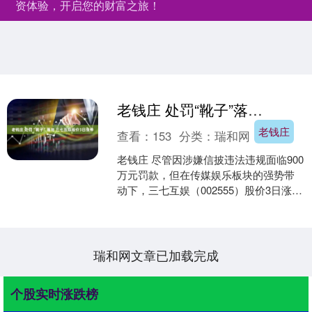
资体验，开启您的财富之旅！
老钱庄 处罚“靴子”落地 三七互娱股价3日涨停
老钱庄
查看：
153
分类：
瑞和网
老钱庄 尽管因涉嫌信披违法违规面临900
万元罚款，但在传媒娱乐板块的强势带
动下，三七互娱（002555）股价3日涨
停，截至收盘，涨停封单额仍超过3.7亿
元。 3....
瑞和网文章已加载完成
个股实时涨跌榜