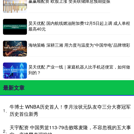
赢赢顺配资 欧股上涨 受美联储降息预期提振
昊天优配 国内航线燃油附加费12月5日起上调 成人单程
最高40元
海纳策略 深耕三湘 用力度与温度为“中国华电”品牌增彩
昊天优配 产业一线｜家庭机器人比手机还便宜，如何做
到的？
最新文章
牛博士 WNBA历史首人！李月汝状元队友夺三分大赛冠军
1、
历史首位新秀
天宇配资 中国男篮113-79击败喀麦隆，不容忽视的五大事
2、