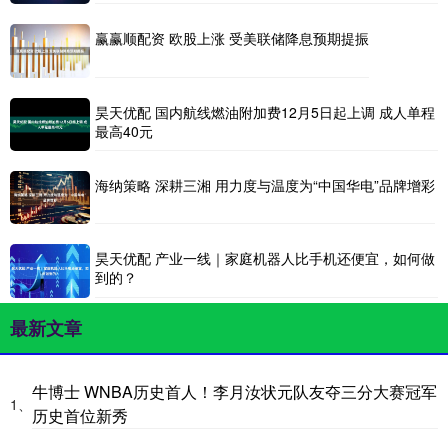
赢赢顺配资 欧股上涨 受美联储降息预期提振
昊天优配 国内航线燃油附加费12月5日起上调 成人单程
最高40元
海纳策略 深耕三湘 用力度与温度为“中国华电”品牌增彩
昊天优配 产业一线｜家庭机器人比手机还便宜，如何做
到的？
最新文章
牛博士 WNBA历史首人！李月汝状元队友夺三分大赛冠军
1、
历史首位新秀