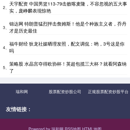
天宇配资 中国男篮113-79击败喀麦隆，不容忽视的五大事
2、
实，庞峥麟表现惊艳
锦达网 特朗普猛烈抨击詹姆斯！他是个种族主义者，乔丹
3、
才是历史最佳
福牛财经 狄龙社媒晒理发照，配文调侃：哟，3号这是你
4、
吗
策略股 水晶宫夺得欧协杯！英超包揽三大杯？就看阿森纳
5、
了
瑞和网
股票配资炒股公司
正规股票配资炒股平台
友情链接：
Powered by
瑞和网
RSS地图
HTML地图