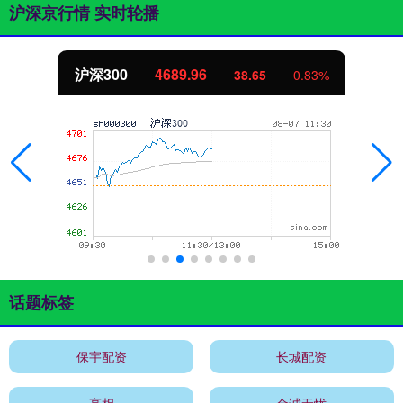
沪深京行情 实时轮播
沪深300
4689.96
38.65
0.83%
话题标签
保宇配资
长城配资
亮相
金诚无忧