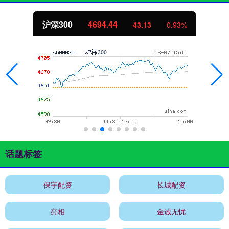
北证50
1134.24
11.37
1.01%
话题标签
保宇配资
长城配资
亮相
金诚无忧