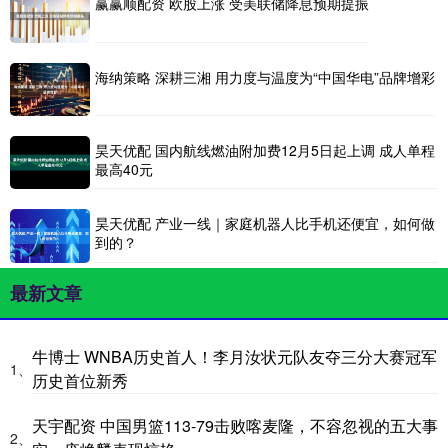
赢赢顺配资 欧股上涨 受美联储降息预期提振
海纳策略 深耕三湘 用力度与温度为“中国华电”品牌增彩
昊天优配 国内航线燃油附加费12月5日起上调 成人单程
最高40元
昊天优配 产业一线｜家庭机器人比手机还便宜，如何做
到的？
最新文章
牛博士 WNBA历史首人！李月汝状元队友夺三分大赛冠军
1、
历史首位新秀
天宇配资 中国男篮113-79击败喀麦隆，不容忽视的五大事
2、