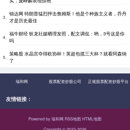
实，庞峥麟表现惊艳
锦达网 特朗普猛烈抨击詹姆斯！他是个种族主义者，乔丹
3、
才是历史最佳
福牛财经 狄龙社媒晒理发照，配文调侃：哟，3号这是你
4、
吗
策略股 水晶宫夺得欧协杯！英超包揽三大杯？就看阿森纳
5、
了
瑞和网
股票配资炒股公司
正规股票配资炒股平台
友情链接：
Powered by
瑞和网
RSS地图
HTML地图
Copyright
© 2023-2026