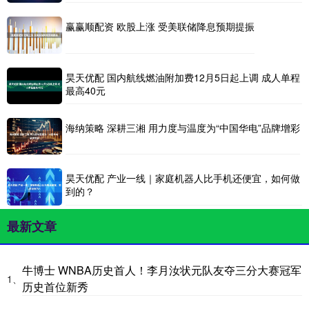
赢赢顺配资 欧股上涨 受美联储降息预期提振
昊天优配 国内航线燃油附加费12月5日起上调 成人单程
最高40元
海纳策略 深耕三湘 用力度与温度为“中国华电”品牌增彩
昊天优配 产业一线｜家庭机器人比手机还便宜，如何做
到的？
最新文章
牛博士 WNBA历史首人！李月汝状元队友夺三分大赛冠军
1、
历史首位新秀