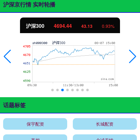
沪深京行情 实时轮播
北证50
1134.24
0.93%
11.37
话题标签
保宇配资
长城配资
亮相
金诚无忧