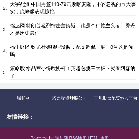
天宇配资 中国男篮113-79击败喀麦隆，不容忽视的五大事
2、
实，庞峥麟表现惊艳
锦达网 特朗普猛烈抨击詹姆斯！他是个种族主义者，乔丹
3、
才是历史最佳
福牛财经 狄龙社媒晒理发照，配文调侃：哟，3号这是你
4、
吗
策略股 水晶宫夺得欧协杯！英超包揽三大杯？就看阿森纳
5、
了
瑞和网
股票配资炒股公司
正规股票配资炒股平台
友情链接：
Powered by
瑞和网
RSS地图
HTML地图