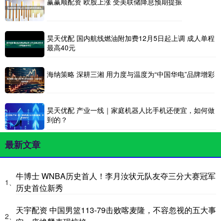
赢赢顺配资 欧股上涨 受美联储降息预期提振
昊天优配 国内航线燃油附加费12月5日起上调 成人单程
最高40元
海纳策略 深耕三湘 用力度与温度为“中国华电”品牌增彩
昊天优配 产业一线｜家庭机器人比手机还便宜，如何做
到的？
最新文章
牛博士 WNBA历史首人！李月汝状元队友夺三分大赛冠军
1、
历史首位新秀
天宇配资 中国男篮113-79击败喀麦隆，不容忽视的五大事
2、