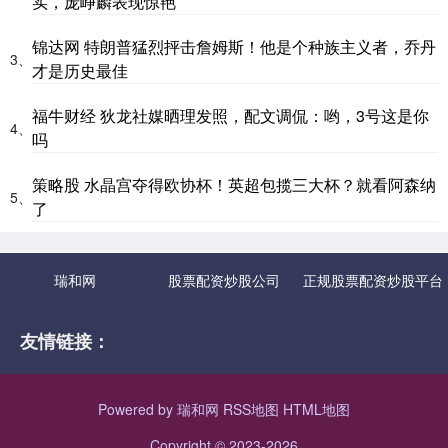
实，庞峥麟表现惊艳
锦达网 特朗普猛烈抨击詹姆斯！他是个种族主义者，乔丹
3、
才是历史最佳
福牛财经 狄龙社媒晒理发照，配文调侃：哟，3号这是你
4、
吗
策略股 水晶宫夺得欧协杯！英超包揽三大杯？就看阿森纳
5、
了
瑞和网
股票配资炒股公司
正规股票配资炒股平台
友情链接：
Powered by
瑞和网
RSS地图
HTML地图
Copyright
© 2023-2026