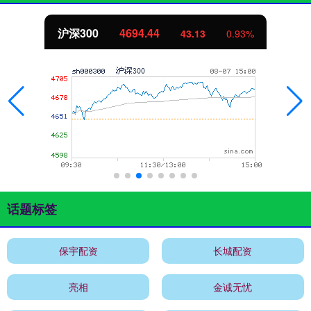
沪深300
4694.44
43.13
0.93%
话题标签
保宇配资
长城配资
亮相
金诚无忧