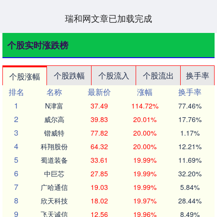
瑞和网文章已加载完成
个股实时涨跌榜
个股跌幅
个股流入
个股流出
换手率
个股涨幅
排名
名称
最新价
涨幅
换手率
1
N津富
37.49
114.72%
77.46%
2
威尔高
39.83
20.01%
17.76%
3
锴威特
77.82
20.00%
1.17%
4
科翔股份
64.32
20.00%
12.21%
5
蜀道装备
33.61
19.99%
11.69%
6
中巨芯
27.85
19.99%
32.20%
7
广哈通信
19.03
19.99%
5.84%
8
欣天科技
18.02
19.97%
28.44%
9
飞天诚信
12.56
19.96%
8.49%