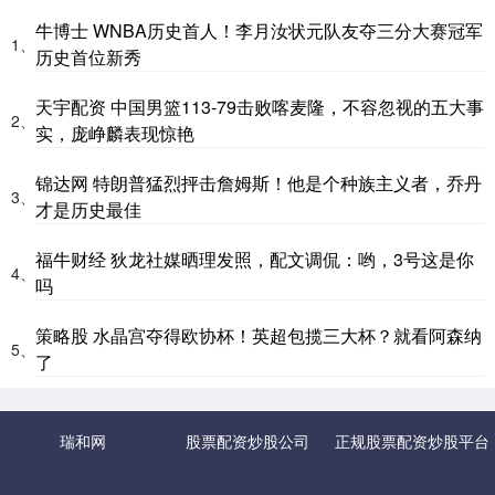
牛博士 WNBA历史首人！李月汝状元队友夺三分大赛冠军
1、
历史首位新秀
天宇配资 中国男篮113-79击败喀麦隆，不容忽视的五大事
2、
实，庞峥麟表现惊艳
锦达网 特朗普猛烈抨击詹姆斯！他是个种族主义者，乔丹
3、
才是历史最佳
福牛财经 狄龙社媒晒理发照，配文调侃：哟，3号这是你
4、
吗
策略股 水晶宫夺得欧协杯！英超包揽三大杯？就看阿森纳
5、
了
瑞和网
股票配资炒股公司
正规股票配资炒股平台