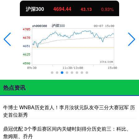
深300
4694.44
43.13
0.93%
热点资讯
牛博士 WNBA历史首人！李月汝状元队友夺三分大赛冠军 历
史首位新秀
鼎冠优配 3个季后赛区间内关键时刻得分历史前三：科比、
詹姆斯、乔丹