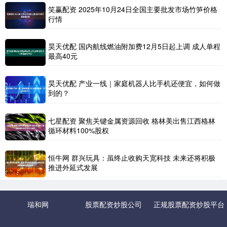
笑赢配资 2025年10月24日全国主要批发市场竹笋价格
行情
昊天优配 国内航线燃油附加费12月5日起上调 成人单程
最高40元
昊天优配 产业一线｜家庭机器人比手机还便宜，如何做
到的？
七星配资 聚焦关键金属资源回收 格林美出售江西格林
循环材料100%股权
恒牛网 群兴玩具：虽终止收购天宽科技 未来还将积极
推进外延式发展
瑞和网
股票配资炒股公司
正规股票配资炒股平台