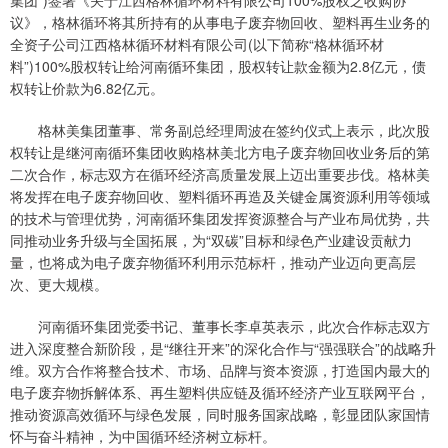
集团”)签署《关于江西格林循环材料有限公司100%股权之收购协
议》，格林循环将其所持有的从事电子废弃物回收、塑料再生业务的
全资子公司江西格林循环材料有限公司(以下简称“格林循环材
料”)100%股权转让给河南循环集团，股权转让款金额为2.8亿元，债
权转让价款为6.82亿元。
格林美集团董事、常务副总经理周波在签约仪式上表示，此次股
权转让是继河南循环集团收购格林美北方电子废弃物回收业务后的第
二次合作，标志双方在循环经济高质量发展上迈出重要步伐。格林美
将发挥在电子废弃物回收、塑料循环再造及关键金属资源利用等领域
的技术与管理优势，河南循环集团发挥资源整合与产业布局优势，共
同推动业务升级与全国拓展，为“双碳”目标和绿色产业建设贡献力
量，也将成为电子废弃物循环利用示范标杆，推动产业迈向更高层
次、更大规模。
河南循环集团党委书记、董事长李卓英表示，此次合作标志双方
进入深度整合新阶段，是“继往开来”的深化合作与“强强联合”的战略升
维。双方合作将整合技术、市场、品牌与资本资源，打造国内最大的
电子废弃物拆解体系、再生塑料供应链及循环经济产业互联网平台，
推动资源高效循环与绿色发展，同时服务国家战略，彰显团队家国情
怀与奋斗精神，为中国循环经济树立标杆。