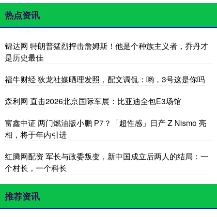
热点资讯
锦达网 特朗普猛烈抨击詹姆斯！他是个种族主义者，乔丹才
是历史最佳
福牛财经 狄龙社媒晒理发照，配文调侃：哟，3号这是你吗
森利网 直击2026北京国际车展：比亚迪全包E3场馆
富鑫中证 两门燃油版小鹏 P7？「超性感」日产 Z Nismo 亮
相，将于年内引进
红腾网配资 军长与政委叛变，新中国成立后两人的结局：一
个村长，一个科长
推荐资讯