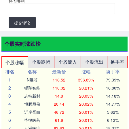
你的邮箱
*
提交评论
个股实时涨跌榜
个股跌幅
个股流入
个股流出
换手率
个股涨幅
排名
名称
最新价
涨幅
换手率
1
N展芯
116.52
396.89%
79.39%
2
锐翔智能
110.02
20.21%
16.80%
3
志特新材
14.8
20.03%
14.18%
4
博腾股份
20.44
20.02%
14.77%
5
近岸蛋白
46.72
20.01%
5.62%
6
毕得医药
61.6
20.01%
6.12%
7
五洲医疗
83.62
20.01%
18.37%