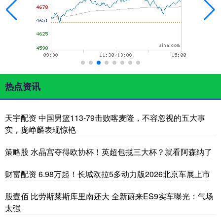
热点资讯
天宇配资 中国男篮113-79击败喀麦隆，不容忽视的五大事
实，庞峥麟表现惊艳
策略股 水晶宫夺得欧协杯！英超包揽三大杯？就看阿森纳了
财富配资 6.98万起！长城欧拉5多动力版2026北京车展上市
股壹佰 比劳斯莱斯库里南还大 全新蔚来ES9实车曝光：气场
太强