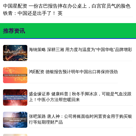
中国星配资 一份古巴报告摔在办公桌上，白宫官员气的脸色
铁青：中国还是出手了！ 英
推荐资讯
海纳策略 深耕三湘 用力度与温度为“中国华电”品牌增彩
鸿E配资 德银报告预计明年中国出口将保持强劲
盛金缘证券 健康科普 | 秋冬手脚冰凉，可能是气血没跟
上！中医小方法帮您暖回来
张吧策路 唐人神：公司将账面临时闲置资金用于购买银
行等短期理财产品