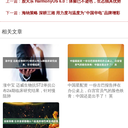
上一篇：
股天乐 HarmonyOS 6.0：体验已不逊色，生态独具优势
下一篇：
海纳策略 深耕三湘 用力度与温度为“中国华电”品牌增彩
相关文章
涨中宝 迈威生物抗ST2单抗公
中国星配资 一份古巴报告摔在
布2a期临床研究结果，针对慢
办公桌上，白宫官员气的脸色铁
阻肺
青：中国还是出手了！ 英