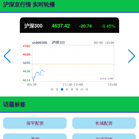
沪深京行情 实时轮播
北证50
1122.16
-20.74
-0.45%
话题标签
保宇配资
长城配资
亮相
金诚无忧