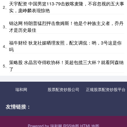
天宇配资 中国男篮113-79击败喀麦隆，不容忽视的五大事
2、
实，庞峥麟表现惊艳
锦达网 特朗普猛烈抨击詹姆斯！他是个种族主义者，乔丹
3、
才是历史最佳
福牛财经 狄龙社媒晒理发照，配文调侃：哟，3号这是你
4、
吗
策略股 水晶宫夺得欧协杯！英超包揽三大杯？就看阿森纳
5、
了
瑞和网
股票配资炒股公司
正规股票配资炒股平台
友情链接：
Powered by
瑞和网
RSS地图
HTML地图