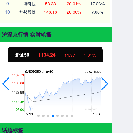
9
一博科技
53.33
20.01%
17.26%
10
方邦股份
146.16
20.00%
7.68%
沪深京行情 实时轮播
北证50
1134.24
创
11.37
1.01%
话题标签