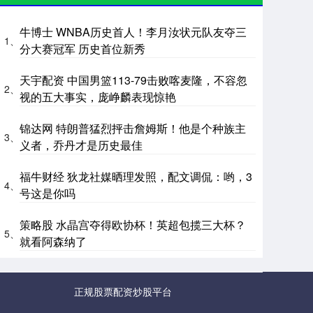
牛博士 WNBA历史首人！李月汝状元队友夺三
1、
分大赛冠军 历史首位新秀
天宇配资 中国男篮113-79击败喀麦隆，不容忽
2、
视的五大事实，庞峥麟表现惊艳
锦达网 特朗普猛烈抨击詹姆斯！他是个种族主
3、
义者，乔丹才是历史最佳
福牛财经 狄龙社媒晒理发照，配文调侃：哟，3
4、
号这是你吗
策略股 水晶宫夺得欧协杯！英超包揽三大杯？
5、
就看阿森纳了
正规股票配资炒股平台