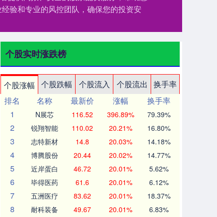
业经验和专业的风控团队，确保您的投资安
个股实时涨跌榜
个股跌幅
个股流入
个股流出
换手率
个股涨幅
排名
名称
最新价
涨幅
换手率
1
N展芯
116.52
396.89%
79.39%
2
锐翔智能
110.02
20.21%
16.80%
3
志特新材
14.8
20.03%
14.18%
4
博腾股份
20.44
20.02%
14.77%
5
近岸蛋白
46.72
20.01%
5.62%
6
毕得医药
61.6
20.01%
6.12%
7
五洲医疗
83.62
20.01%
18.37%
8
耐科装备
49.67
20.01%
6.83%