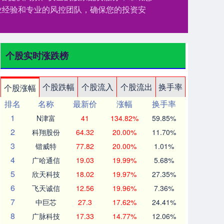
业经验和专业的风控团队，确保您的投资安
个股实时涨跌榜
个股跌幅
个股流入
个股流出
换手率
个股涨幅
排名
名称
最新价
涨幅
换手率
1
N津富
41
134.82%
59.85%
2
科翔股份
64.32
20.00%
11.70%
3
锴威特
77.82
20.00%
1.01%
4
广哈通信
19.03
19.99%
5.68%
5
欣天科技
18.02
19.97%
27.35%
6
飞天诚信
12.56
19.96%
7.36%
7
中巨芯
27.3
17.62%
24.41%
8
广脉科技
17.33
14.77%
12.06%