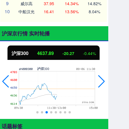
9
威尔高
37.95
14.34%
14.82%
10
中船汉光
16.41
13.56%
8.04%
沪深京行情 实时轮播
北证50
1115.17
创
-4.29
-0.38%
话题标签