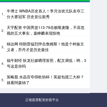
牛博士 WNBA历史首人！李月汝状元队友夺三
1、
分大赛冠军 历史首位新秀
天宇配资 中国男篮113-79击败喀麦隆，不容忽
2、
视的五大事实，庞峥麟表现惊艳
锦达网 特朗普猛烈抨击詹姆斯！他是个种族主
3、
义者，乔丹才是历史最佳
福牛财经 狄龙社媒晒理发照，配文调侃：哟，3
4、
号这是你吗
策略股 水晶宫夺得欧协杯！英超包揽三大杯？
5、
就看阿森纳了
正规股票配资炒股平台