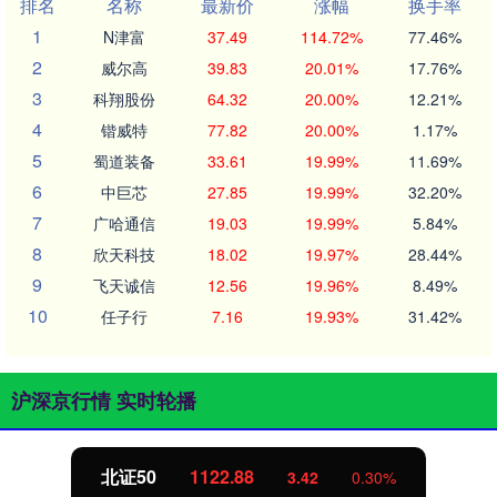
排名
名称
最新价
涨幅
换手率
1
N津富
37.49
114.72%
77.46%
2
威尔高
39.83
20.01%
17.76%
3
科翔股份
64.32
20.00%
12.21%
4
锴威特
77.82
20.00%
1.17%
5
蜀道装备
33.61
19.99%
11.69%
6
中巨芯
27.85
19.99%
32.20%
7
广哈通信
19.03
19.99%
5.84%
8
欣天科技
18.02
19.97%
28.44%
9
飞天诚信
12.56
19.96%
8.49%
10
任子行
7.16
19.93%
31.42%
沪深京行情 实时轮播
北证50
1122.88
3.42
0.30%