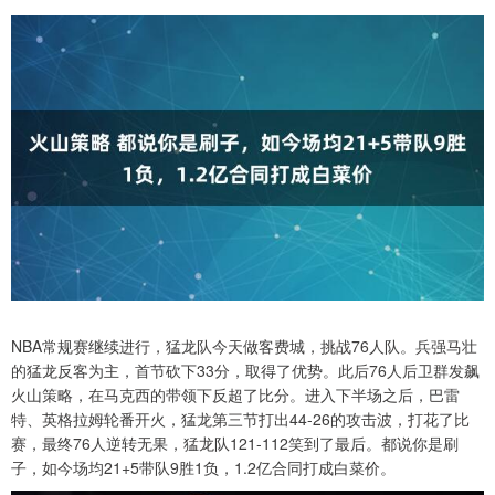
NBA常规赛继续进行，猛龙队今天做客费城，挑战76人队。兵强马壮
的猛龙反客为主，首节砍下33分，取得了优势。此后76人后卫群发飙
火山策略，在马克西的带领下反超了比分。进入下半场之后，巴雷
特、英格拉姆轮番开火，猛龙第三节打出44-26的攻击波，打花了比
赛，最终76人逆转无果，猛龙队121-112笑到了最后。都说你是刷
子，如今场均21+5带队9胜1负，1.2亿合同打成白菜价。