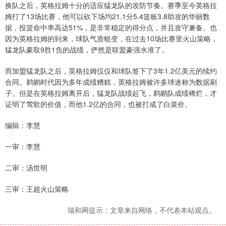
换队之后，英格拉姆十分的适应猛龙队的攻防节奏。赛季至今英格拉
姆打了13场比赛，他可以砍下场均21.1分5.4篮板3.8助攻的华丽数
据，投篮命中率高达51%，是非常稳定的得分点，并且攻守兼备。也
因为英格拉姆的到来，球队气质蜕变，在过去10场比赛里火山策略，
猛龙队豪取9胜1负的战绩，俨然是联盟豪强水准了。
而加盟猛龙队之后，英格拉姆仅仅和球队签下了3年1.2亿美元的续约
合同。鹈鹕时代因为多年成绩糟糕，英格拉姆被许多球迷称为数据刷
子。但是在英格拉姆离开后，猛龙队战绩起飞，鹈鹕队成绩稀烂，才
证明了莺歌的价值，而他1.2亿的合同，也被打成了白菜价。
编辑：李慧
一审：李慧
二审：汤世明
三审：王超火山策略
瑞和网提示：文章来自网络，不代表本站观点。