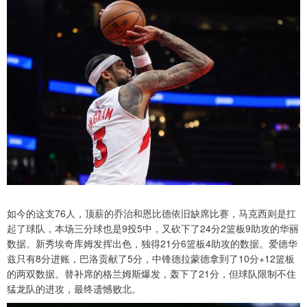
如今的这支76人，顶薪的乔治和恩比德依旧缺席比赛，马克西则是扛
起了球队，本场三分球也是9投5中，又砍下了24分2篮板9助攻的华丽
数据。新秀埃奇库姆发挥出色，独得21分6篮板4助攻的数据。爱德华
兹只有8分进账，巴洛贡献了5分，中锋德拉蒙德拿到了10分+12篮板
的两双数据。替补席的格兰姆斯爆发，轰下了21分，但球队限制不住
猛龙队的进攻，最终遗憾败北。