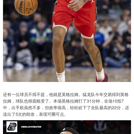
还有一位球员不得不提，他就是英格拉姆。猛龙队今年交易得到英格
拉姆，球队也彻底蜕变了。本场英格拉姆打了31分钟，全场10投7
中，出手权虽然不多，但效率很高，轻松砍下了全队最高的22分，还
送出了5次的助攻，表现可圈可点。