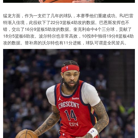
猛龙方面，作为一支烂了几年的球队，本赛季他们重建成功。RJ巴雷
特渐入佳境，此役砍下了22分3篮板4助攻的数据。巴恩斯发挥也不
错，交出了16分9篮板5助攻的数据。奎克利命中4个三分球，贡献了
18分5篮板6助攻。波尔特尔也非常高效，10投8中独得19分8篮板4助
攻的数据。替补席的沃尔特也有11分进账，球队可谓是全民皆兵。