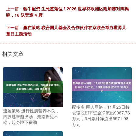
上一篇：
驰牛配资 生死签落位！2026 世界杯欧洲区附加赛对阵揭
晓，16 队竞逐 4 席
下一篇：
赢在策略 联合国儿基会及合作伙伴在京联合举办世界儿
童日主题活动
相关文章
配多多 巨人网络：11月25日持
速盈策略 进行性肌营养不良，
仓该股ETF资金净流出9087.76
四肢越来越没劲，走路摇晃不
万元，3日累计净流出5571.98
稳，起身蹲下费劲
万元