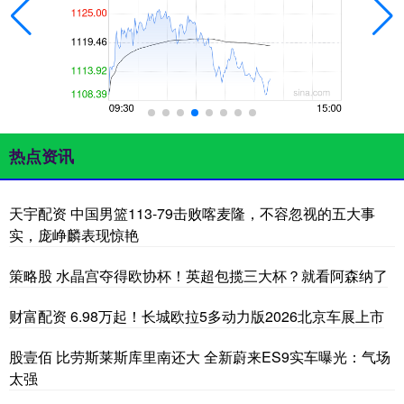
热点资讯
天宇配资 中国男篮113-79击败喀麦隆，不容忽视的五大事
实，庞峥麟表现惊艳
策略股 水晶宫夺得欧协杯！英超包揽三大杯？就看阿森纳了
财富配资 6.98万起！长城欧拉5多动力版2026北京车展上市
股壹佰 比劳斯莱斯库里南还大 全新蔚来ES9实车曝光：气场
太强