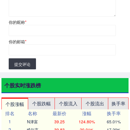
你的昵称
*
你的邮箱
*
提交评论
个股实时涨跌榜
个股跌幅
个股流入
个股流出
换手率
个股涨幅
排名
名称
最新价
涨幅
换手率
1
N津富
39.25
124.80%
65.01%
2
威尔高
39.83
20.01%
17.20%