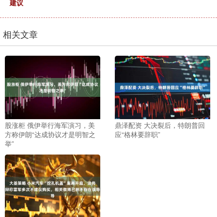
建议
相关文章
股涨柜 俄伊举行海军演习，美
鼎泽配资 大决裂后，特朗普回
方称伊朗“达成协议才是明智之
应“格林要辞职”
举”