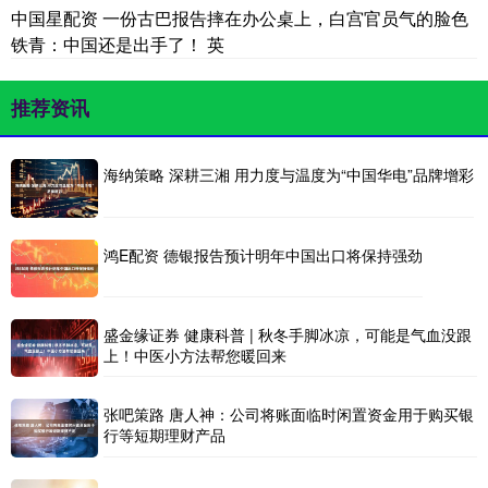
中国星配资 一份古巴报告摔在办公桌上，白宫官员气的脸色
铁青：中国还是出手了！ 英
推荐资讯
海纳策略 深耕三湘 用力度与温度为“中国华电”品牌增彩
鸿E配资 德银报告预计明年中国出口将保持强劲
盛金缘证券 健康科普 | 秋冬手脚冰凉，可能是气血没跟
上！中医小方法帮您暖回来
张吧策路 唐人神：公司将账面临时闲置资金用于购买银
行等短期理财产品