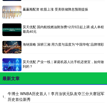
赢赢顺配资 欧股上涨 受美联储降息预期提振
昊天优配 国内航线燃油附加费12月5日起上调 成人单程
最高40元
海纳策略 深耕三湘 用力度与温度为“中国华电”品牌增彩
昊天优配 产业一线｜家庭机器人比手机还便宜，如何做
到的？
最新文章
牛博士 WNBA历史首人！李月汝状元队友夺三分大赛冠军
1、
历史首位新秀