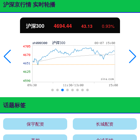
沪深京行情 实时轮播
沪深300
4694.44
43.13
0.93%
话题标签
保宇配资
长城配资
亮相
金诚无忧