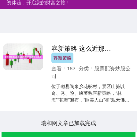
资体验，开启您的财富之旅！
容新策略 这么近那么美周末到河北|邯郸·天保寨
容新策略
查看：
162
分类：
股票配资炒股公
司
位于磁县陶泉乡花驼村，景区山势以
奇、秀、险、峻著称容新策略，“林
海”“花海”遍布，“睡美人山”和“观天佛
山”两大自然景观惟妙惟肖，云台封神、
华佗行医等美丽的传说....
瑞和网文章已加载完成