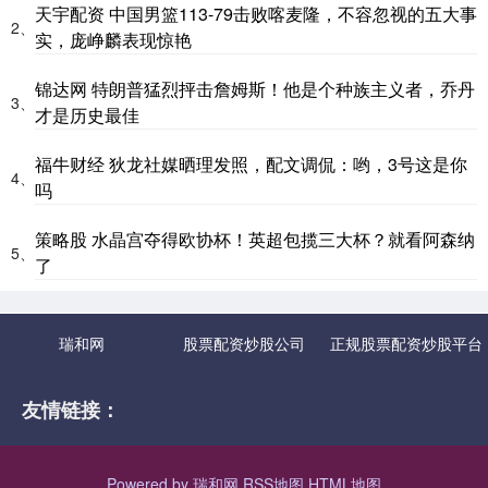
天宇配资 中国男篮113-79击败喀麦隆，不容忽视的五大事
2、
实，庞峥麟表现惊艳
锦达网 特朗普猛烈抨击詹姆斯！他是个种族主义者，乔丹
3、
才是历史最佳
福牛财经 狄龙社媒晒理发照，配文调侃：哟，3号这是你
4、
吗
策略股 水晶宫夺得欧协杯！英超包揽三大杯？就看阿森纳
5、
了
瑞和网
股票配资炒股公司
正规股票配资炒股平台
友情链接：
Powered by
瑞和网
RSS地图
HTML地图